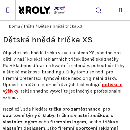
Přejít
na
Hledat
obsah
NÁK
KOŠ
Domů
/
Trička
/
Dětská hnědá trička XS
Dětská hnědá trička XS
Objevte naše hnědé trička ve velikostech XS, vhodné pro
děti. V naší kolekci reklamních triček španělské značky
Roly klademe důraz na kvalitní materiály, pohodlné střihy
a široké možnosti brandingu. Díky tomu se hodí pro
firemní prezentaci, týmové akce nebo originální dárky.
Upravit je můžete pomocí různých technologií
potisku a
výšivky
, takže snadno vytvoříte jedinečný a profesionální
vzhled.
Nezáleží, zda hledáte
trička pro zaměstnance
,
pro
sportovní týmy či kluby
,
trička s vlastní značkou
,
s
vlastním logem
nebo
firemním logem
, anebo
trička s
vlastním designem
. Jako
firemní sportovní reklamní