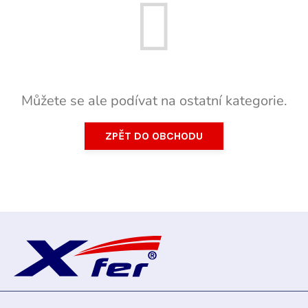
Můžete se ale podívat na ostatní kategorie.
ZPĚT DO OBCHODU
Z
á
p