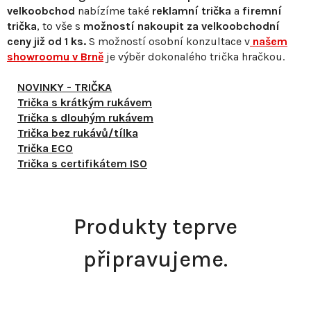
velkoobchod
nabízíme také
reklamní trička
a
firemní
trička
, to vše s
možností nakoupit za velkoobchodní
ceny již od 1 ks.
S
možností osobní konzultace v
našem
showroomu v Brně
je výběr dokonalého trička hračkou.
NOVINKY - TRIČKA
Trička s krátkým rukávem
Trička s dlouhým rukávem
Trička bez rukávů/tílka
Trička ECO
Trička s certifikátem ISO
Produkty teprve
připravujeme.