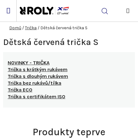
Přejít
na
Hledat
obsah
NÁK
KOŠ
Domů
/
Trička
/
Dětská červená trička S
Dětská červená trička S
NOVINKY - TRIČKA
Trička s krátkým rukávem
Trička s dlouhým rukávem
Trička bez rukávů/tílka
Trička ECO
Trička s certifikátem ISO
Produkty teprve