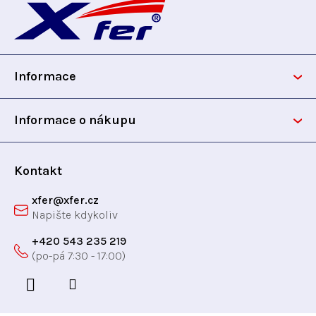
á
p
Informace
a
t
Informace o nákupu
í
Kontakt
xfer
@
xfer.cz
+420 543 235 219