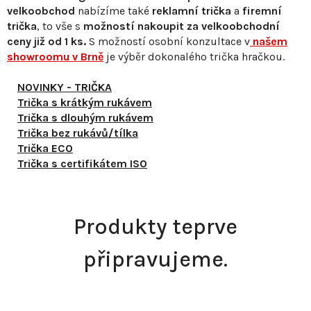
velkoobchod
nabízíme také
reklamní trička
a
firemní
trička
, to vše s
možností nakoupit za velkoobchodní
ceny již od 1 ks.
S
možností osobní konzultace v
našem
showroomu v Brně
je výběr dokonalého trička hračkou.
NOVINKY - TRIČKA
Trička s krátkým rukávem
Trička s dlouhým rukávem
Trička bez rukávů/tílka
Trička ECO
Trička s certifikátem ISO
Produkty teprve
připravujeme.