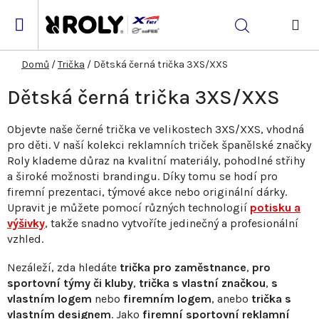
Přejít
na
Hledat
obsah
NÁK
KOŠ
Domů
/
Trička
/
Dětská černá trička 3XS/XXS
Dětská černá trička 3XS/XXS
Objevte naše černé trička ve velikostech 3XS/XXS, vhodná
pro děti. V naší kolekci reklamních triček španělské značky
Roly klademe důraz na kvalitní materiály, pohodlné střihy
a široké možnosti brandingu. Díky tomu se hodí pro
firemní prezentaci, týmové akce nebo originální dárky.
Upravit je můžete pomocí různých technologií
potisku a
výšivky
, takže snadno vytvoříte jedinečný a profesionální
vzhled.
Nezáleží, zda hledáte
trička pro zaměstnance
,
pro
sportovní týmy či kluby
,
trička s vlastní značkou
,
s
vlastním logem
nebo
firemním logem
, anebo
trička s
vlastním designem
. Jako
firemní sportovní reklamní