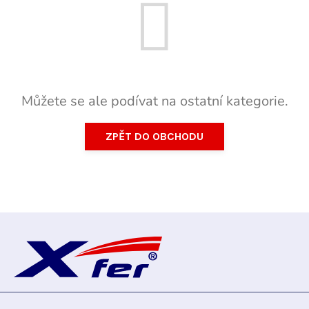
Můžete se ale podívat na ostatní kategorie.
ZPĚT DO OBCHODU
Z
á
p