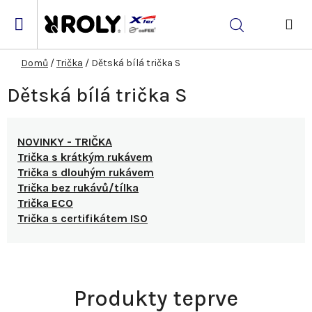
Přejít
na
Hledat
obsah
NÁK
KOŠ
Domů
/
Trička
/
Dětská bílá trička S
Dětská bílá trička S
NOVINKY - TRIČKA
Trička s krátkým rukávem
Trička s dlouhým rukávem
Trička bez rukávů/tílka
Trička ECO
Trička s certifikátem ISO
Produkty teprve