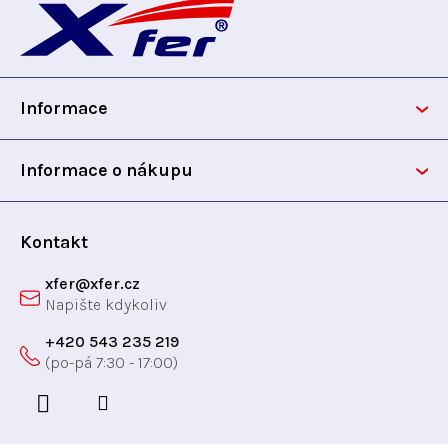
á
p
Informace
a
t
Informace o nákupu
í
Kontakt
xfer
@
xfer.cz
+420 543 235 219