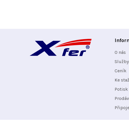
Z
Infor
á
O nás
p
Služby
Ceník
a
Ke sta
t
Potisk 
Prodáv
í
Připoj