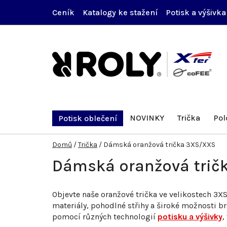
Přejít
Ceník
Katalogy ke stažení
Potisk a výšivka
na
obsah
NOVINKY
Trička
Pol
Potisk oblečení
Domů
/
Trička
/
Dámská oranžová trička 3XS/XXS
Dámská oranžová trič
Objevte naše oranžové trička ve velikostech 3X
materiály, pohodlné střihy a široké možnosti b
pomocí různých technologií
potisku a výšivky
,