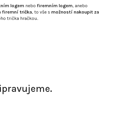
stním logem
nebo
firemním logem
, anebo
a
firemní trička
, to vše s
možností nakoupit za
ho trička hračkou.
řipravujeme.