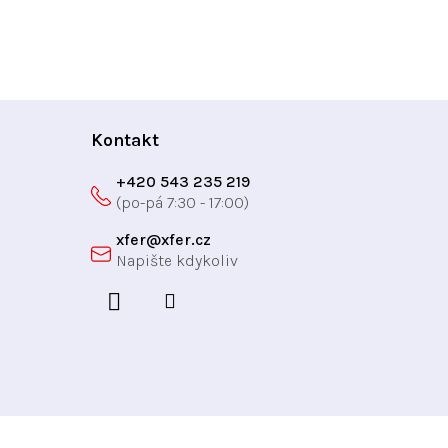
Kontakt
+420 543 235 219
xfer
@
xfer.cz