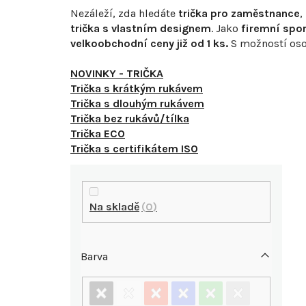
Nezáleží, zda hledáte
trička pro zaměstnance
,
trička s vlastním designem
. Jako
firemní spo
velkoobchodní ceny již od 1 ks.
S
možností oso
NOVINKY - TRIČKA
Trička s krátkým rukávem
Trička s dlouhým rukávem
Trička bez rukávů/tílka
Trička ECO
Trička s certifikátem ISO
P
o
Na skladě
0
s
Barva
t