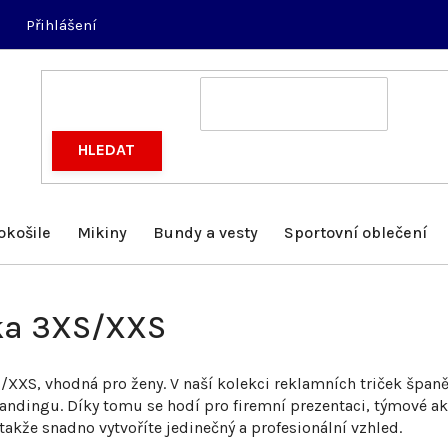
Přihlášení
HLEDAT
okošile
Mikiny
Bundy a vesty
Sportovní oblečení
ka 3XS/XXS
S/XXS, vhodná pro ženy. V naší kolekci reklamních triček špan
randingu. Díky tomu se hodí pro firemní prezentaci, týmové ak
 takže snadno vytvoříte jedinečný a profesionální vzhled.