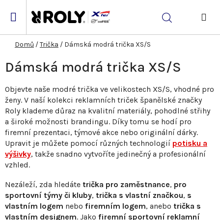
Přejít
na
Hledat
obsah
NÁK
KOŠ
Domů
/
Trička
/
Dámská modrá trička XS/S
Dámská modrá trička XS/S
Objevte naše modré trička ve velikostech XS/S, vhodné pro
ženy. V naší kolekci reklamních triček španělské značky
Roly klademe důraz na kvalitní materiály, pohodlné střihy
a široké možnosti brandingu. Díky tomu se hodí pro
firemní prezentaci, týmové akce nebo originální dárky.
Upravit je můžete pomocí různých technologií
potisku a
výšivky
, takže snadno vytvoříte jedinečný a profesionální
vzhled.
Nezáleží, zda hledáte
trička pro zaměstnance
,
pro
sportovní týmy či kluby
,
trička s vlastní značkou
,
s
vlastním logem
nebo
firemním logem
, anebo
trička s
vlastním designem
. Jako
firemní sportovní reklamní