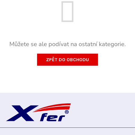
Můžete se ale podívat na ostatní kategorie.
ZPĚT DO OBCHODU
Z
á
p