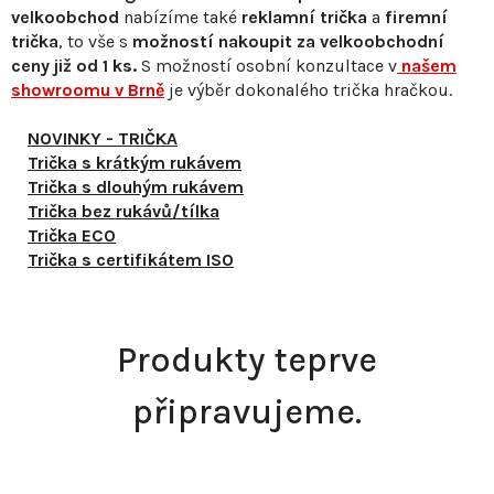
velkoobchod
nabízíme také
reklamní trička
a
firemní
trička
, to vše s
možností nakoupit za velkoobchodní
ceny již od 1 ks.
S
možností osobní konzultace v
našem
showroomu v Brně
je výběr dokonalého trička hračkou.
NOVINKY - TRIČKA
Trička s krátkým rukávem
Trička s dlouhým rukávem
Trička bez rukávů/tílka
Trička ECO
Trička s certifikátem ISO
Produkty teprve
připravujeme.