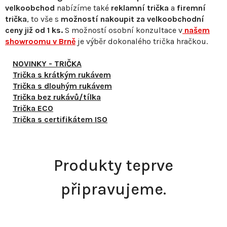
velkoobchod
nabízíme také
reklamní trička
a
firemní
trička
, to vše s
možností nakoupit za velkoobchodní
ceny již od 1 ks.
S
možností osobní konzultace v
našem
showroomu v Brně
je výběr dokonalého trička hračkou.
NOVINKY - TRIČKA
Trička s krátkým rukávem
Trička s dlouhým rukávem
Trička bez rukávů/tílka
Trička ECO
Trička s certifikátem ISO
Produkty teprve
připravujeme.