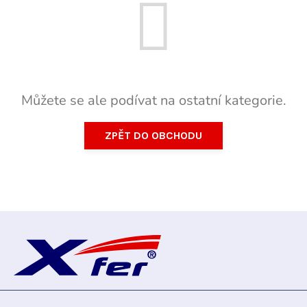
Můžete se ale podívat na ostatní kategorie.
ZPĚT DO OBCHODU
Z
á
p