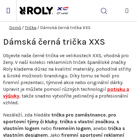
Přejít
na
Hledat
obsah
NÁK
KOŠ
Domů
/
Trička
/
Dámská černá trička XXS
Dámská černá trička XXS
Objevte naše černé trička ve velikostech XXS, vhodná pro
ženy. V naší kolekci reklamních triček španělské značky
Roly klademe důraz na kvalitní materiály, pohodlné střihy
a široké možnosti brandingu. Díky tomu se hodí pro
firemní prezentaci, týmové akce nebo originální dárky.
Upravit je můžete pomocí různých technologií
potisku a
výšivky
, takže snadno vytvoříte jedinečný a profesionální
vzhled.
Nezáleží, zda hledáte
trička pro zaměstnance
,
pro
sportovní týmy či kluby
,
trička s vlastní značkou
,
s
vlastním logem
nebo
firemním logem
, anebo
trička s
vlastním designem
. Jako
firemní sportovní reklamní