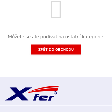
Můžete se ale podívat na ostatní kategorie.
ZPĚT DO OBCHODU
Z
á
p