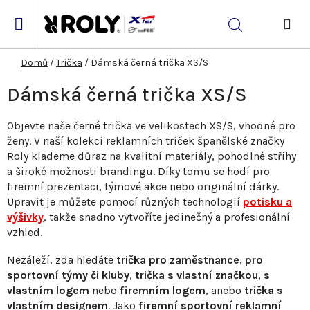
Přejít
na
Hledat
obsah
NÁK
KOŠ
Domů
/
Trička
/
Dámská černá trička XS/S
Dámská černá trička XS/S
Objevte naše černé trička ve velikostech XS/S, vhodné pro
ženy. V naší kolekci reklamních triček španělské značky
Roly klademe důraz na kvalitní materiály, pohodlné střihy
a široké možnosti brandingu. Díky tomu se hodí pro
firemní prezentaci, týmové akce nebo originální dárky.
Upravit je můžete pomocí různých technologií
potisku a
výšivky
, takže snadno vytvoříte jedinečný a profesionální
vzhled.
Nezáleží, zda hledáte
trička pro zaměstnance
,
pro
sportovní týmy či kluby
,
trička s vlastní značkou
,
s
vlastním logem
nebo
firemním logem
, anebo
trička s
vlastním designem
. Jako
firemní sportovní reklamní