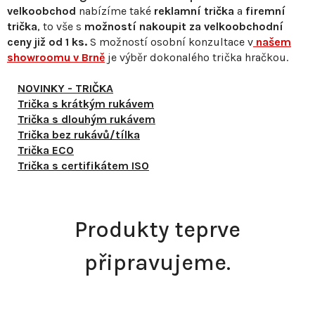
velkoobchod
nabízíme také
reklamní trička
a
firemní
trička
, to vše s
možností nakoupit za velkoobchodní
ceny již od 1 ks.
S
možností osobní konzultace v
našem
showroomu v Brně
je výběr dokonalého trička hračkou.
NOVINKY - TRIČKA
Trička s krátkým rukávem
Trička s dlouhým rukávem
Trička bez rukávů/tílka
Trička ECO
Trička s certifikátem ISO
Produkty teprve
připravujeme.