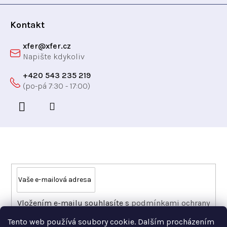
í
ý
p
Kontakt
i
xfer
@
xfer.cz
s
u
+420 543 235 219
Odebírat newsletter
Vložením e-mailu souhlasíte s
podmínkami ochrany
osobních údajů
Tento web používá soubory cookie. Dalším procházením