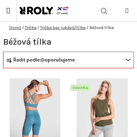
Přejít
na
Hledat
obsah
NÁK
KOŠ
Domů
/
Trička
/
Trička bez rukávů/tílka
/
Béžová tílka
Béžová tílka
Ř
V
Řadit podle:
Doporučujeme
a
ý
z
p
novinka
e
i
n
s
í
p