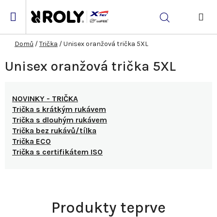
Přejít
na
Hledat
obsah
NÁK
KOŠ
Domů
/
Trička
/
Unisex oranžová trička 5XL
Unisex oranžová trička 5XL
NOVINKY - TRIČKA
Trička s krátkým rukávem
Trička s dlouhým rukávem
Trička bez rukávů/tílka
Trička ECO
Trička s certifikátem ISO
Produkty teprve