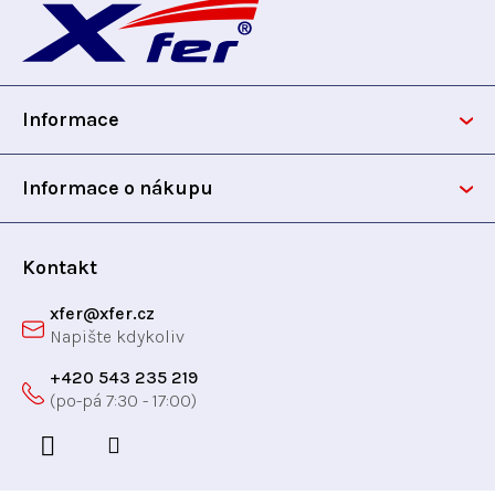
á
p
Informace
a
t
Informace o nákupu
í
Kontakt
xfer
@
xfer.cz
+420 543 235 219