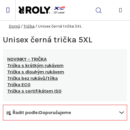
Přejít
na
Hledat
obsah
NÁK
KOŠ
Domů
/
Trička
/
Unisex černá trička 5XL
Unisex černá trička 5XL
NOVINKY - TRIČKA
Trička s krátkým rukávem
Trička s dlouhým rukávem
Trička bez rukávů/tílka
Trička ECO
Trička s certifikátem ISO
Ř
V
Řadit podle:
Doporučujeme
a
ý