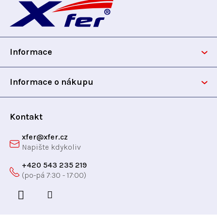
k
t
c
á
t
ů
í
p
p
ů
r
Informace
v
a
k
t
y
Informace o nákupu
v
í
ý
p
Kontakt
i
xfer
@
xfer.cz
s
u
+420 543 235 219