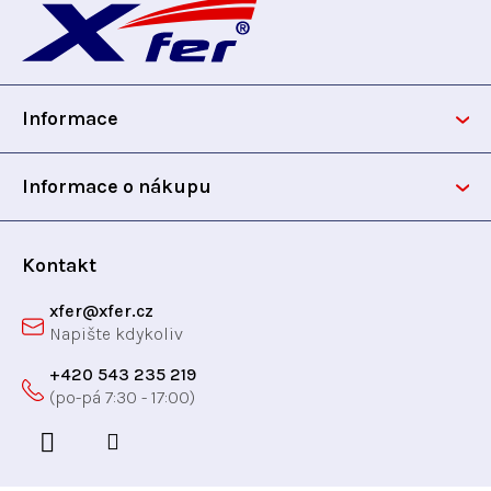
á
p
Informace
a
t
Informace o nákupu
í
Kontakt
xfer
@
xfer.cz
+420 543 235 219