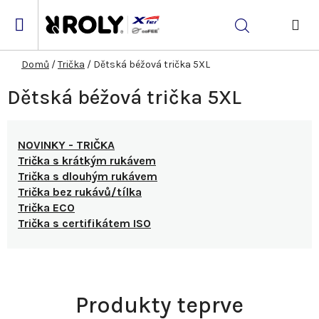
Přejít
na
Hledat
obsah
NÁK
KOŠ
Domů
/
Trička
/
Dětská béžová trička 5XL
Dětská béžová trička 5XL
NOVINKY - TRIČKA
Trička s krátkým rukávem
Trička s dlouhým rukávem
Trička bez rukávů/tílka
Trička ECO
Trička s certifikátem ISO
Produkty teprve