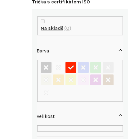
Trička s certifikátem ISO
P
o
Na skladě
0
s
Barva
t
r
a
n
n
Velikost
í