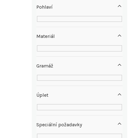
p
Pohlaví
a
n
Materiál
e
l
Gramáž
Úplet
Speciální požadavky