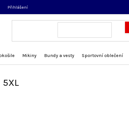
Přihlášení
okošile
Mikiny
Bundy a vesty
Sportovní oblečení
a 5XL