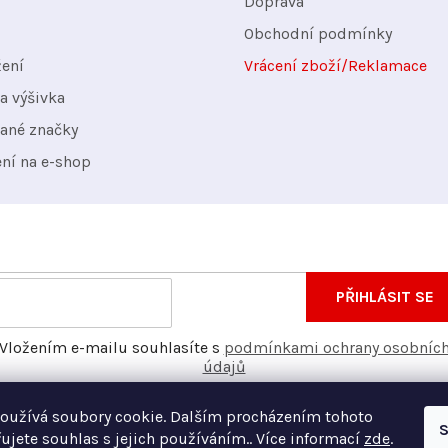
Doprava
Obchodní podmínky
žení
Vrácení zboží/Reklamace
a výšivka
ané značky
ení na e-shop
nformace o nových produktech na našem e-shopu.
E-
PŘIHLÁSIT SE
mail
Vložením e-mailu souhlasíte s
podmínkami ochrany osobníc
údajů
oužívá soubory cookie. Dalším procházením tohoto
S
ujete souhlas s jejich používáním.. Více informací
zde
.