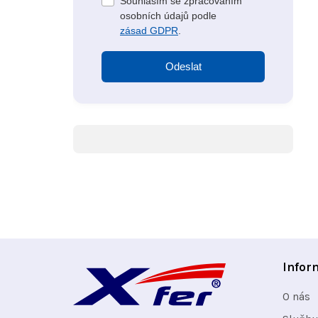
Souhlasím se zpracováním
osobních údajů podle
zásad GDPR
.
Odeslat
Z
Infor
á
O nás