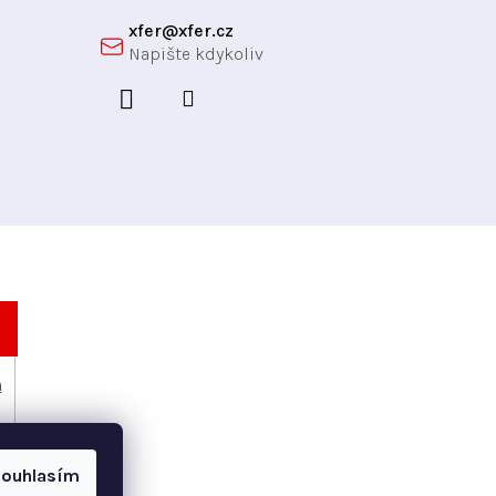
xfer
@
xfer.cz
h
ouhlasím