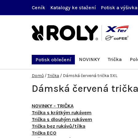
Přejít
Ceník
Katalogy ke stažení
Potisk a výšivka
na
obsah
NOVINKY
Trička
Pol
Potisk oblečení
Domů
/
Trička
/
Dámská červená trička 5XL
Dámská červená tričk
NOVINKY - TRIČKA
Trička s krátkým rukávem
Trička s dlouhým rukávem
Trička bez rukávů/tílka
Trička ECO