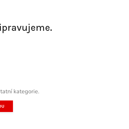
řipravujeme.
tatní kategorie.
DU