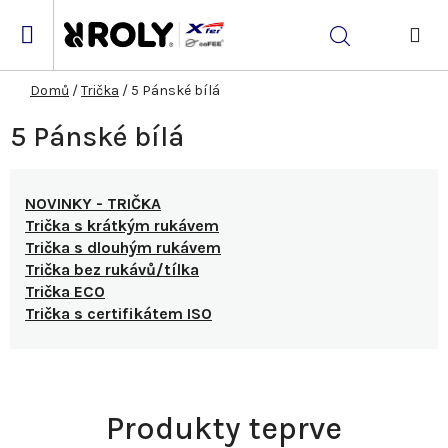
Přejít
na
Hledat
obsah
NÁK
KOŠ
Domů
/
Trička
/
5 Pánské bílá
5 Pánské bílá
NOVINKY - TRIČKA
Trička s krátkým rukávem
Trička s dlouhým rukávem
Trička bez rukávů/tílka
Trička ECO
Trička s certifikátem ISO
Produkty teprve