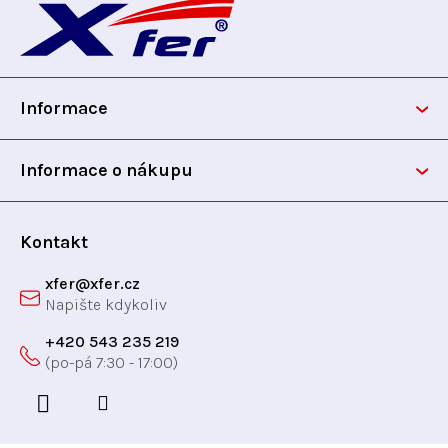
á
p
Informace
a
t
Informace o nákupu
í
Kontakt
xfer
@
xfer.cz
+420 543 235 219