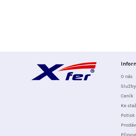
Z
Infor
á
O nás
p
Služby
Ceník
a
Ke sta
t
Potisk 
Prodáv
í
Připoj