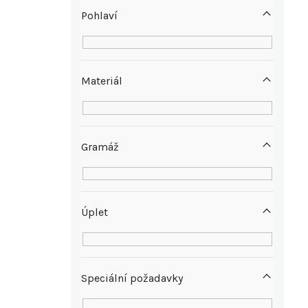
p
Pohlaví
a
n
Materiál
e
l
Gramáž
Úplet
Speciální požadavky