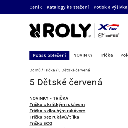
Přejít
Ceník
Katalogy ke stažení
Potisk a výšivka
na
obsah
NOVINKY
Trička
Pol
Potisk oblečení
Domů
/
Trička
/
5 Dětské červená
5 Dětské červená
NOVINKY - TRIČKA
Trička s krátkým rukávem
Trička s dlouhým rukávem
Trička bez rukávů/tílka
Trička ECO