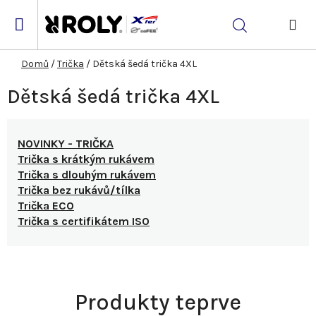
Přejít
na
Hledat
obsah
NÁK
KOŠ
Domů
/
Trička
/
Dětská šedá trička 4XL
Dětská šedá trička 4XL
NOVINKY - TRIČKA
Trička s krátkým rukávem
Trička s dlouhým rukávem
Trička bez rukávů/tílka
Trička ECO
Trička s certifikátem ISO
Produkty teprve