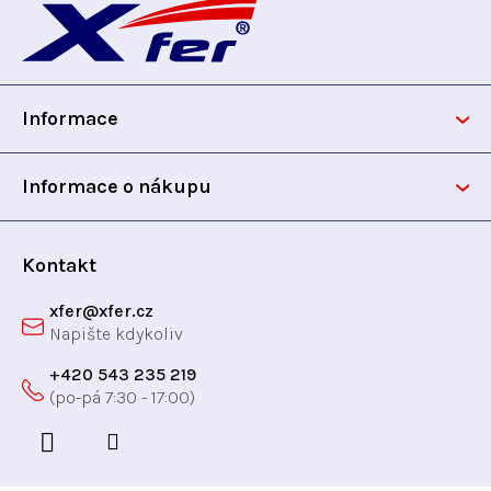
á
p
Informace
a
t
Informace o nákupu
í
Kontakt
xfer
@
xfer.cz
+420 543 235 219