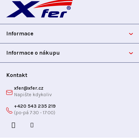
á
p
Informace
a
t
Informace o nákupu
í
Kontakt
xfer
@
xfer.cz
+420 543 235 219