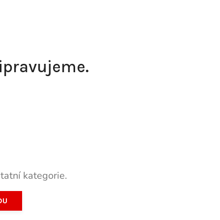
řipravujeme.
tatní kategorie.
DU