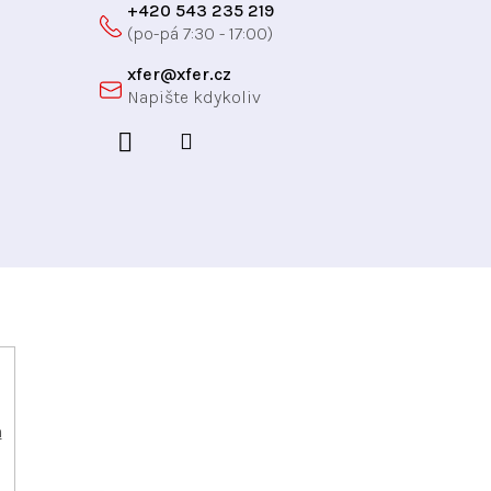
+420 543 235 219
xfer
@
xfer.cz
h