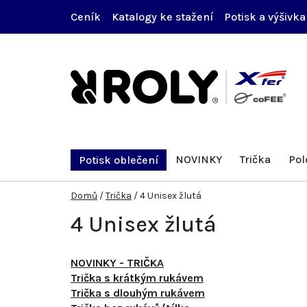
Přejít
Ceník
Katalogy ke stažení
Potisk a výšivka
na
obsah
NOVINKY
Trička
Pol
Potisk oblečení
Domů
/
Trička
/
4 Unisex žlutá
4 Unisex žlutá
NOVINKY - TRIČKA
Trička s krátkým rukávem
Trička s dlouhým rukávem