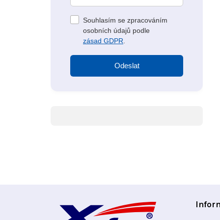
Souhlasím se zpracováním
osobních údajů podle
zásad GDPR
.
Odeslat
Z
Infor
á