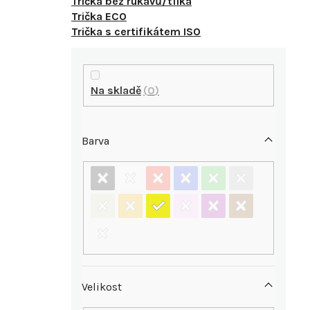
Trička bez rukávů/tílka
Trička ECO
Trička s certifikátem ISO
P
o
Na skladě
0
s
Barva
t
r
a
n
n
Velikost