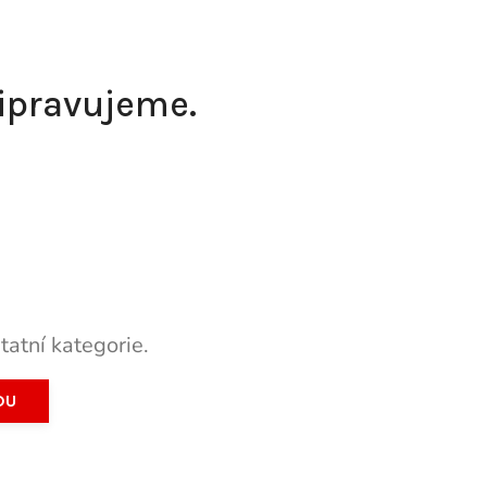
řipravujeme.
tatní kategorie.
DU