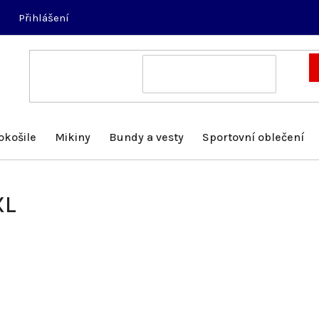
Přihlášení
okošile
Mikiny
Bundy a vesty
Sportovní oblečení
XL