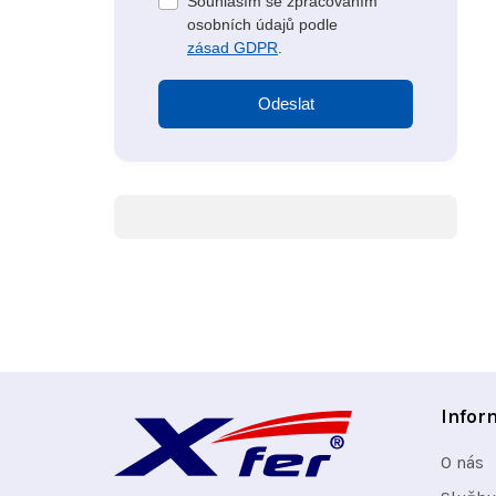
Souhlasím se zpracováním
osobních údajů podle
zásad GDPR
.
Odeslat
Z
Infor
á
O nás