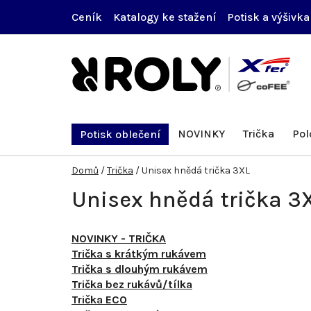
Přejít
Ceník
Katalogy ke stažení
Potisk a výšivka
na
obsah
NOVINKY
Trička
Pol
Potisk oblečení
Domů
/
Trička
/
Unisex hnědá trička 3XL
Unisex hnědá trička 3
NOVINKY - TRIČKA
Trička s krátkým rukávem
Trička s dlouhým rukávem
Trička bez rukávů/tílka
Trička ECO