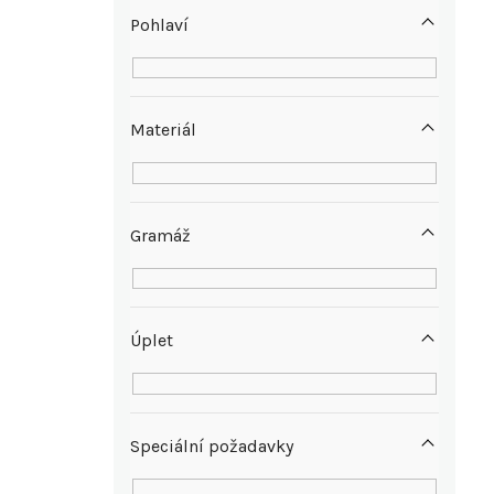
p
Pohlaví
a
n
Materiál
e
l
Gramáž
Úplet
Speciální požadavky