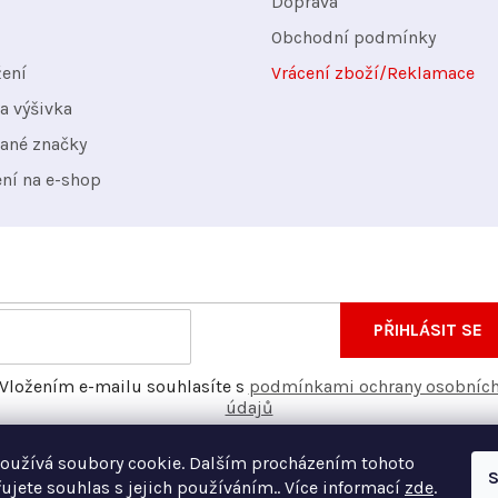
Doprava
Obchodní podmínky
žení
Vrácení zboží/Reklamace
a výšivka
ané značky
ení na e-shop
nformace o nových produktech na našem e-shopu.
E-
PŘIHLÁSIT SE
mail
Vložením e-mailu souhlasíte s
podmínkami ochrany osobníc
údajů
oužívá soubory cookie. Dalším procházením tohoto
S
ujete souhlas s jejich používáním.. Více informací
zde
.