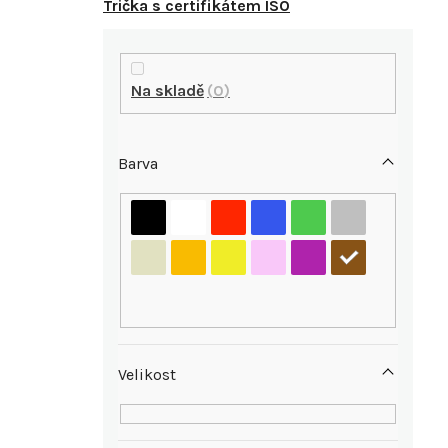
Trička s certifikátem ISO
P
o
Na skladě
0
s
Barva
t
r
a
n
n
Velikost
í