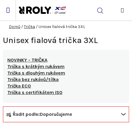
Přejít
na
Hledat
obsah
NÁK
KOŠ
Domů
/
Trička
/
Unisex fialová trička 3XL
Unisex fialová trička 3XL
NOVINKY - TRIČKA
Trička s krátkým rukávem
Trička s dlouhým rukávem
Trička bez rukávů/tílka
Trička ECO
Trička s certifikátem ISO
Ř
V
Řadit podle:
Doporučujeme
a
ý