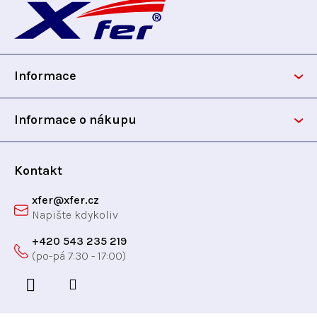
k
t
c
á
t
ů
í
p
p
ů
r
Informace
v
a
k
t
y
Informace o nákupu
v
í
ý
p
Kontakt
i
xfer
@
xfer.cz
s
u
+420 543 235 219