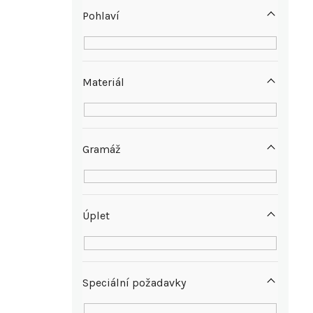
p
Pohlaví
a
n
Materiál
e
l
Gramáž
Úplet
Speciální požadavky