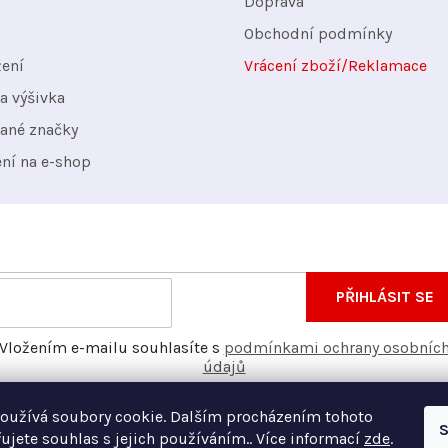
Doprava
Obchodní podmínky
žení
Vrácení zboží/Reklamace
a výšivka
ané značky
ení na e-shop
nformace o nových produktech na našem e-shopu.
E-
PŘIHLÁSIT SE
mail
Vložením e-mailu souhlasíte s
podmínkami ochrany osobníc
údajů
oužívá soubory cookie. Dalším procházením tohoto
S
ujete souhlas s jejich používáním.. Více informací
zde
.