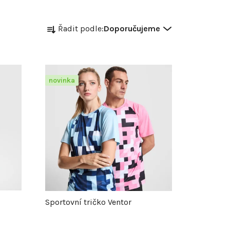
Ř
Řadit podle:
Doporučujeme
a
z
novinka
e
n
í
p
r
Sportovní tričko Ventor
o