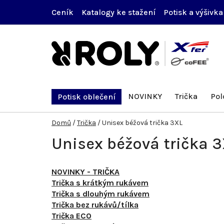
Přejít
Ceník
Katalogy ke stažení
Potisk a výšivka
na
obsah
NOVINKY
Trička
Pol
Potisk oblečení
Domů
/
Trička
/
Unisex béžová trička 3XL
Unisex béžová trička 
NOVINKY - TRIČKA
Trička s krátkým rukávem
Trička s dlouhým rukávem
Trička bez rukávů/tílka
Trička ECO