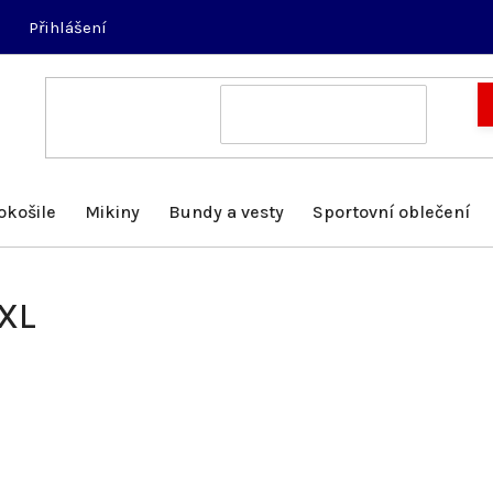
Přihlášení
okošile
Mikiny
Bundy a vesty
Sportovní oblečení
3XL