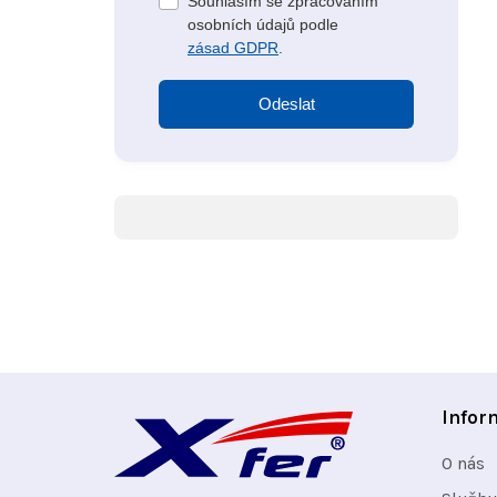
Souhlasím se zpracováním
osobních údajů podle
zásad GDPR
.
Odeslat
Z
Infor
á
O nás