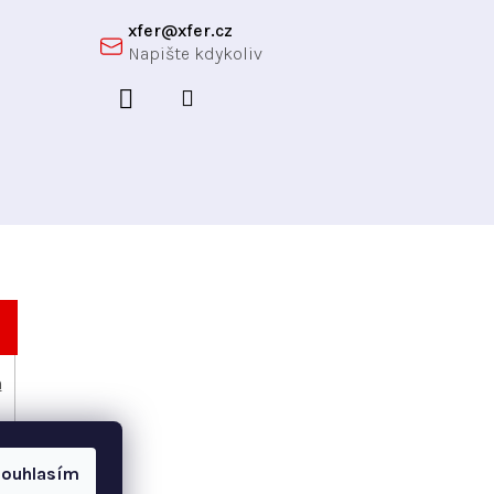
xfer
@
xfer.cz
h
ouhlasím