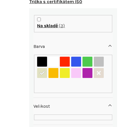
Trička s certifikátem ISO
P
o
Na skladě
3
s
Barva
t
r
a
i
n
n
Velikost
í