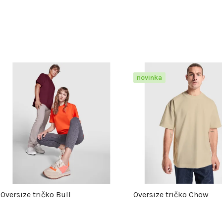
V
novinka
ý
p
s
p
Oversize tričko Bull
Oversize tričko Chow
r