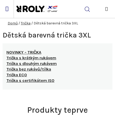
Přejít
na
Hledat
obsah
NÁK
KOŠ
Domů
/
Trička
/
Dětská barevná trička 3XL
Dětská barevná trička 3XL
NOVINKY - TRIČKA
Trička s krátkým rukávem
Trička s dlouhým rukávem
Trička bez rukávů/tílka
Trička ECO
Trička s certifikátem ISO
Produkty teprve