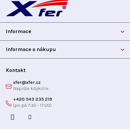
á
p
Informace
a
t
Informace o nákupu
í
Kontakt
xfer
@
xfer.cz
+420 543 235 219