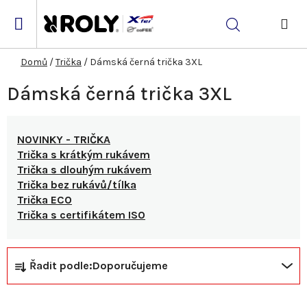
Přejít
na
Hledat
obsah
NÁK
KOŠ
Domů
/
Trička
/
Dámská černá trička 3XL
Dámská černá trička 3XL
NOVINKY - TRIČKA
Trička s krátkým rukávem
Trička s dlouhým rukávem
Trička bez rukávů/tílka
Trička ECO
Trička s certifikátem ISO
Ř
V
Řadit podle:
Doporučujeme
a
ý