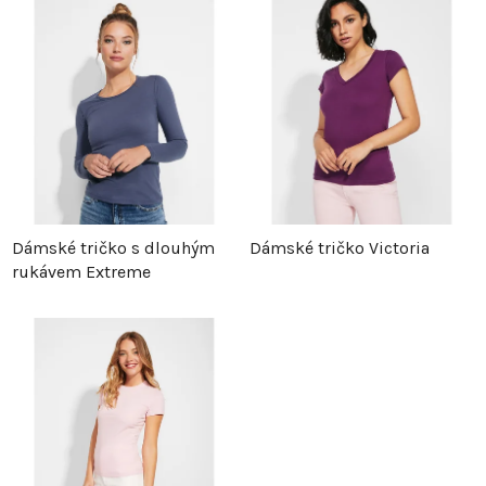
z
p
e
i
n
s
í
p
p
r
Dámské tričko s dlouhým
Dámské tričko Victoria
rukávem Extreme
r
o
o
d
d
u
u
k