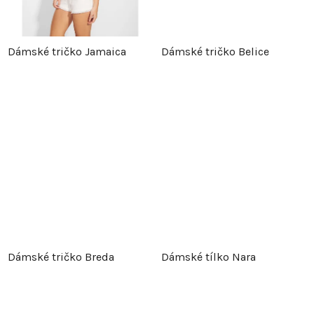
k
t
t
ů
Dámské tričko Jamaica
Dámské tričko Belice
ů
Dámské tričko Breda
Dámské tílko Nara