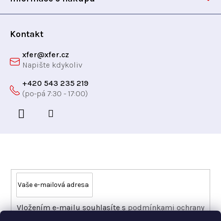
v
í
ý
p
Kontakt
i
xfer
@
xfer.cz
s
u
+420 543 235 219
Odebírat newsletter
Vložením e-mailu souhlasíte s
podmínkami ochrany
osobních údajů