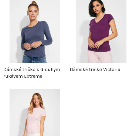
z
p
e
i
n
s
í
p
p
r
Dámské tričko s dlouhým
Dámské tričko Victoria
rukávem Extreme
r
o
o
d
d
u
u
k