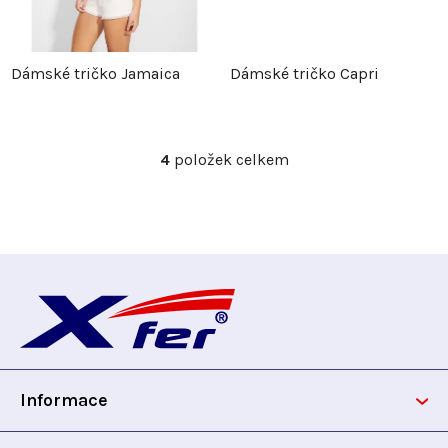
k
t
t
ů
Dámské tričko Jamaica
Dámské tričko Capri
ů
4
položek celkem
O
v
l
á
d
Z
a
c
á
í
p
p
r
Informace
v
a
k