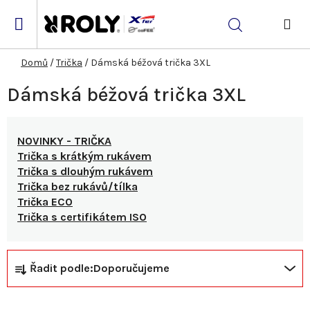
Přejít
na
Hledat
obsah
NÁK
KOŠ
Domů
/
Trička
/
Dámská béžová trička 3XL
Dámská béžová trička 3XL
NOVINKY - TRIČKA
Trička s krátkým rukávem
Trička s dlouhým rukávem
Trička bez rukávů/tílka
Trička ECO
Trička s certifikátem ISO
Ř
V
Řadit podle:
Doporučujeme
a
ý