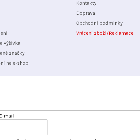
Kontakty
Doprava
Obchodní podmínky
žení
Vrácení zboží/Reklamace
a výšivka
ané značky
ení na e-shop
nformace o nových produktech na našem e-shopu.
E-mail