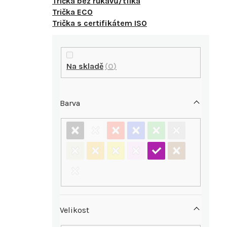
Trička bez rukávů/tílka
Trička ECO
Trička s certifikátem ISO
P
o
Na skladě
0
s
Barva
t
r
a
n
n
Velikost