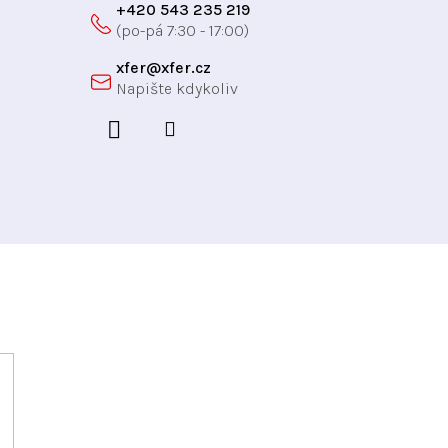
+420 543 235 219
xfer
@
xfer.cz