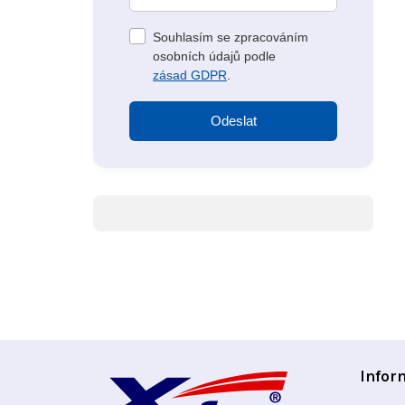
Souhlasím se zpracováním
osobních údajů podle
zásad GDPR
.
Odeslat
Z
Infor
á