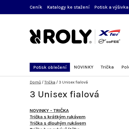
Přejít
Ceník
Katalogy ke stažení
Potisk a výšivka
na
obsah
NOVINKY
Trička
Pol
Potisk oblečení
Domů
/
Trička
/
3 Unisex fialová
3 Unisex fialová
NOVINKY - TRIČKA
Trička s krátkým rukávem
Trička s dlouhým rukávem