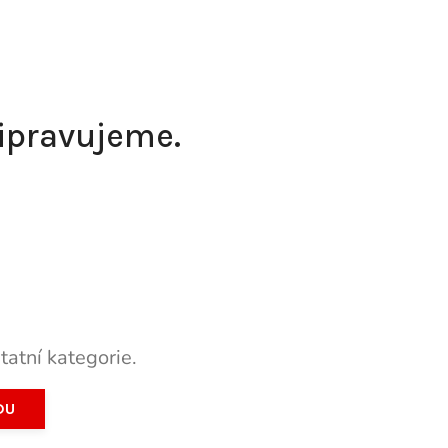
řipravujeme.
tatní kategorie.
DU