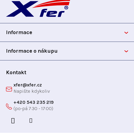
á
p
Informace
a
t
Informace o nákupu
í
Kontakt
xfer
@
xfer.cz
+420 543 235 219