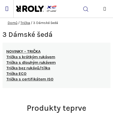
Přejít
na
Hledat
obsah
NÁK
KOŠ
Domů
/
Trička
/
3 Dámské šedá
3 Dámské šedá
NOVINKY - TRIČKA
Trička s krátkým rukávem
Trička s dlouhým rukávem
Trička bez rukávů/tílka
Trička ECO
Trička s certifikátem ISO
Produkty teprve