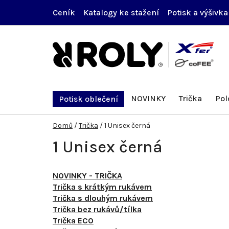
Přejít
Ceník
Katalogy ke stažení
Potisk a výšivka
na
obsah
NOVINKY
Trička
Pol
Potisk oblečení
Domů
/
Trička
/
1 Unisex černá
1 Unisex černá
NOVINKY - TRIČKA
Trička s krátkým rukávem
Trička s dlouhým rukávem
Trička bez rukávů/tílka
Trička ECO