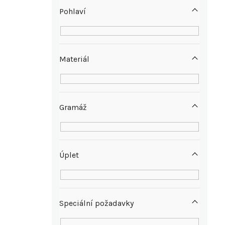
p
Pohlaví
a
n
Materiál
e
l
Gramáž
Úplet
Speciální požadavky