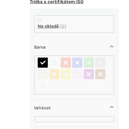
Trička s certifikátem ISO
P
o
Na skladě
0
s
Barva
t
r
a
n
n
Velikost
í