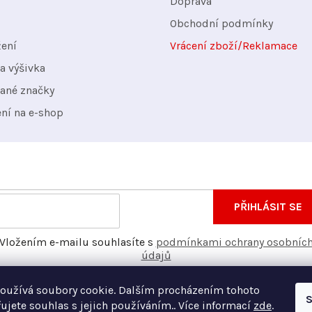
Doprava
Obchodní podmínky
žení
Vrácení zboží/Reklamace
a výšivka
ané značky
ení na e-shop
nformace o nových produktech na našem e-shopu.
E-
PŘIHLÁSIT SE
mail
Vložením e-mailu souhlasíte s
podmínkami ochrany osobníc
údajů
oužívá soubory cookie. Dalším procházením tohoto
S
ujete souhlas s jejich používáním.. Více informací
zde
.