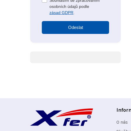
Souhlasím se zpracováním
osobních údajů podle
zásad GDPR
.
Odeslat
Z
Infor
á
O nás