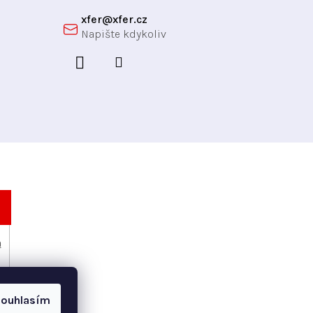
xfer
@
xfer.cz
h
ouhlasím