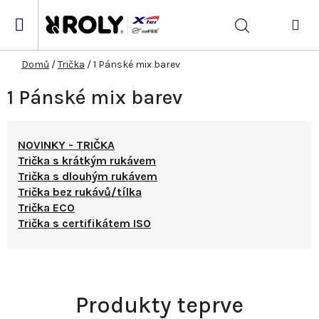
Přejít
na
Hledat
obsah
NÁK
KOŠ
Domů
/
Trička
/
1 Pánské mix barev
1 Pánské mix barev
NOVINKY - TRIČKA
Trička s krátkým rukávem
Trička s dlouhým rukávem
Trička bez rukávů/tílka
Trička ECO
Trička s certifikátem ISO
Produkty teprve