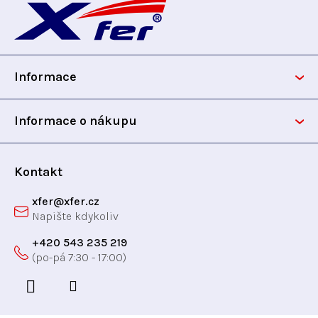
á
p
Informace
a
t
Informace o nákupu
í
Kontakt
xfer
@
xfer.cz
+420 543 235 219