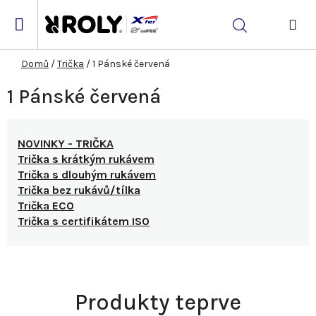
Přejít
na
Hledat
obsah
NÁK
KOŠ
Domů
/
Trička
/
1 Pánské červená
1 Pánské červená
NOVINKY - TRIČKA
Trička s krátkým rukávem
Trička s dlouhým rukávem
Trička bez rukávů/tílka
Trička ECO
Trička s certifikátem ISO
Produkty teprve