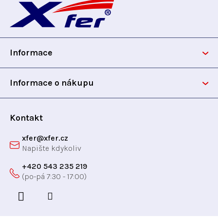
á
p
Informace
a
t
Informace o nákupu
í
Kontakt
xfer
@
xfer.cz
+420 543 235 219