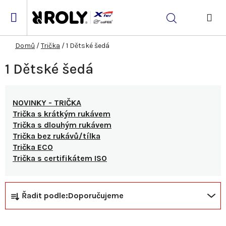
Přejít
na
Hledat
obsah
NÁK
KOŠ
Domů
/
Trička
/
1 Dětské šedá
1 Dětské šedá
NOVINKY - TRIČKA
Trička s krátkým rukávem
Trička s dlouhým rukávem
Trička bez rukávů/tílka
Trička ECO
Trička s certifikátem ISO
Ř
V
Řadit podle:
Doporučujeme
a
ý