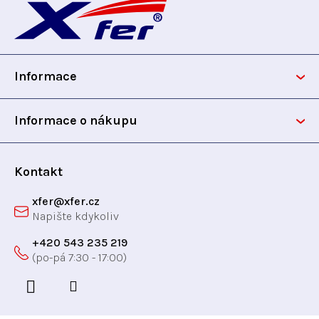
k
t
c
á
t
ů
í
p
p
ů
r
Informace
v
a
k
t
y
Informace o nákupu
v
í
ý
p
Kontakt
i
xfer
@
xfer.cz
s
u
+420 543 235 219