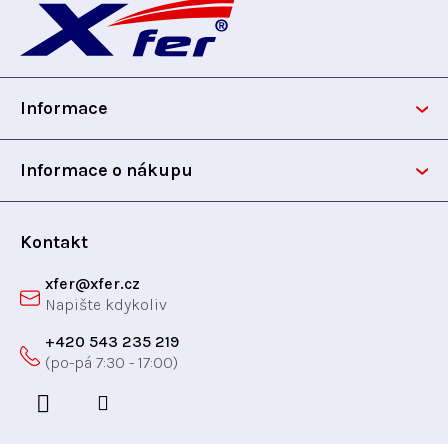
á
p
Informace
a
t
Informace o nákupu
í
Kontakt
xfer
@
xfer.cz
+420 543 235 219