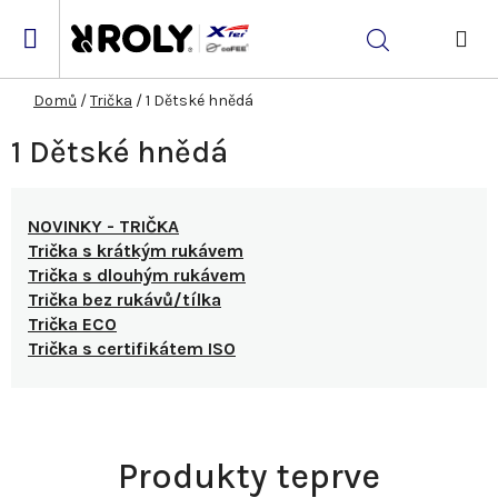
Přejít
na
Hledat
obsah
NÁK
KOŠ
Domů
/
Trička
/
1 Dětské hnědá
1 Dětské hnědá
NOVINKY - TRIČKA
Trička s krátkým rukávem
Trička s dlouhým rukávem
Trička bez rukávů/tílka
Trička ECO
Trička s certifikátem ISO
Produkty teprve