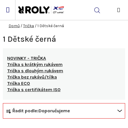
Přejít
na
Hledat
obsah
NÁK
KOŠ
Domů
/
Trička
/
1 Dětské černá
1 Dětské černá
NOVINKY - TRIČKA
Trička s krátkým rukávem
Trička s dlouhým rukávem
Trička bez rukávů/tílka
Trička ECO
Trička s certifikátem ISO
Ř
V
Řadit podle:
Doporučujeme
a
ý