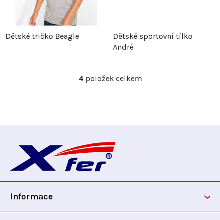
k
t
t
ů
Dětské tričko Beagle
Dětské sportovní tílko
ů
André
4
položek celkem
O
v
l
á
d
Z
a
c
á
í
p
p
r
Informace
v
a
k