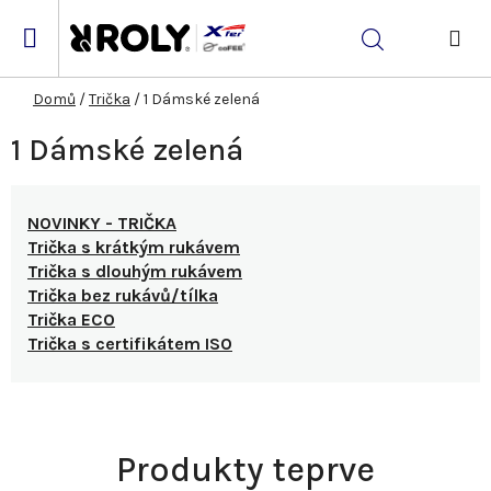
Přejít
na
Hledat
obsah
NÁK
KOŠ
Domů
/
Trička
/
1 Dámské zelená
1 Dámské zelená
NOVINKY - TRIČKA
Trička s krátkým rukávem
Trička s dlouhým rukávem
Trička bez rukávů/tílka
Trička ECO
Trička s certifikátem ISO
Produkty teprve