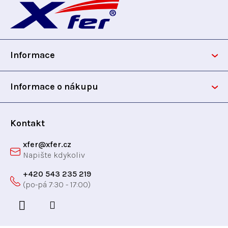
á
p
Informace
a
t
Informace o nákupu
í
Kontakt
xfer
@
xfer.cz
+420 543 235 219