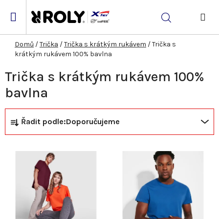
Přejít
na
Hledat
obsah
NÁK
KOŠ
Domů
/
Trička
/
Trička s krátkým rukávem
/
Trička s
krátkým rukávem 100% bavlna
Trička s krátkým rukávem 100%
bavlna
Ř
V
Řadit podle:
Doporučujeme
a
ý
z
p
e
i
n
s