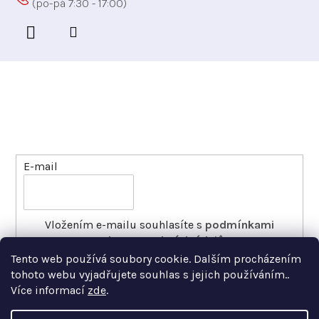
Odebírat newsletter
Vložte svůj e-mail a my vám budeme zasílat informace
o nových produktech na našem e-shopu.
E-mail
Vložením e-mailu souhlasíte s
podmínkami
ochrany osobních údajů
Tento web používá soubory cookie. Dalším procházením
PŘIHLÁSIT SE
tohoto webu vyjadřujete souhlas s jejich používáním..
Více informací
zde
.