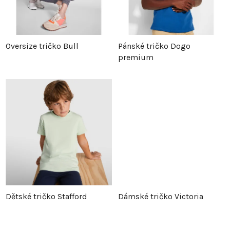
í
p
p
r
Oversize tričko Bull
Pánské tričko Dogo
premium
r
o
o
d
d
u
u
k
k
t
t
ů
Dětské tričko Stafford
Dámské tričko Victoria
ů