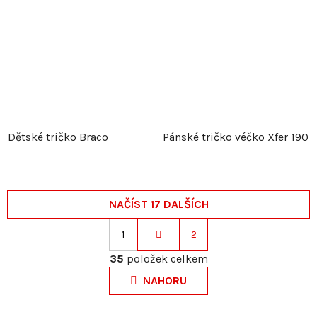
Dětské tričko Braco
Pánské tričko véčko Xfer 190
NAČÍST 17 DALŠÍCH
1
2
S
O
t
35
položek celkem
v
r
NAHORU
l
á
á
n