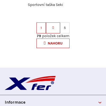
Sportovní taška Seki
1
5
S
t
79
položek celkem
O
r
v
NAHORU
á
l
n
á
k
d
o
a
v
Z
c
á
í
n
á
p
í
r
p
v
k
Informace
y