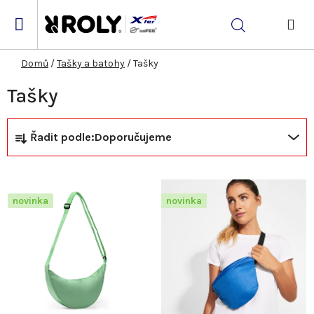
Přejít
na
Hledat
obsah
NÁK
KOŠ
Domů
/
Tašky a batohy
/
Tašky
Tašky
Ř
V
Řadit podle:
Doporučujeme
a
ý
z
p
novinka
novinka
e
i
n
s
í
p