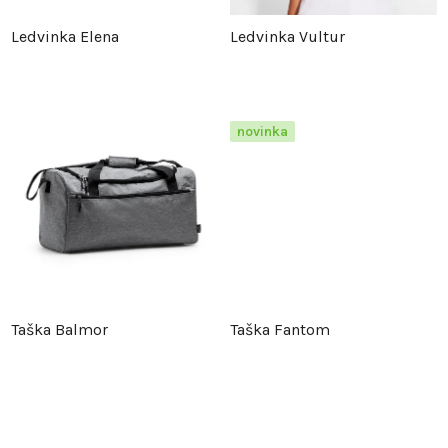
p
r
Ledvinka Elena
Ledvinka Vultur
r
o
o
d
novinka
d
u
u
k
k
t
t
ů
Taška Balmor
Taška Fantom
ů