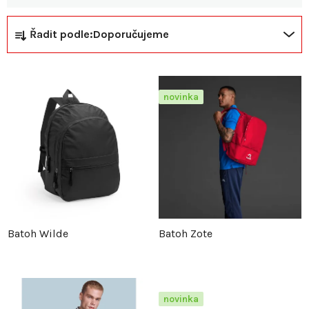
Ř
V
Řadit podle:
Doporučujeme
a
ý
z
p
novinka
e
i
n
s
í
p
p
r
Batoh Wilde
Batoh Zote
r
o
o
d
novinka