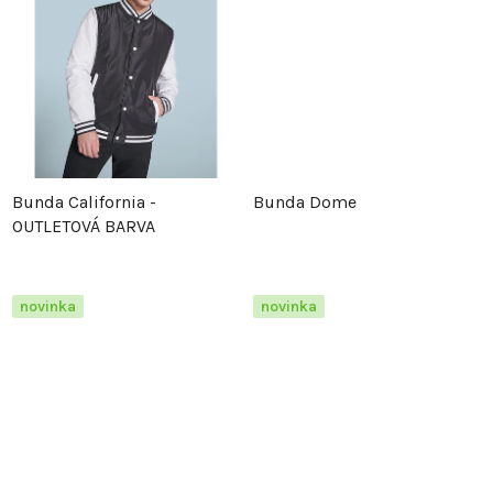
d
u
u
k
k
t
t
ů
Bunda California -
Bunda Dome
ů
OUTLETOVÁ BARVA
novinka
novinka