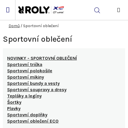
Přejít
na
Hledat
obsah
NÁK
KOŠ
Domů
/
Sportovní oblečení
Sportovní oblečení
NOVINKY - SPORTOVNÍ OBLEČENÍ
Sportovní trička
Sportovní polokošile
Sportovní mikiny
Sportovní bundy a vesty
Sportovní soupravy a dresy
Tepláky a legíny
Šortky
Plavky
Sportovní doplňky
Sportovní oblečení ECO