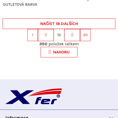
OUTLETOVÁ BARVA
NAČÍST 18 DALŠÍCH
1
13
20
S
O
t
350
položek celkem
v
r
NAHORU
l
á
á
n
d
k
a
o
c
v
Z
í
á
p
n
á
r
í
v
p
k
y
Informace