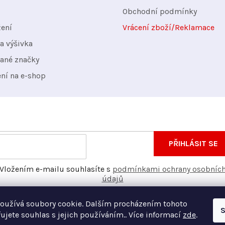
k
Obchodní podmínky
y
žení
Vrácení zboží/Reklamace
v
a výšivka
ý
ané značky
p
ení na e-shop
i
s
u
nformace o nových produktech na našem e-shopu.
E-
PŘIHLÁSIT SE
mail
Vložením e-mailu souhlasíte s
podmínkami ochrany osobníc
údajů
oužívá soubory cookie. Dalším procházením tohoto
S
ujete souhlas s jejich používáním.. Více informací
zde
.