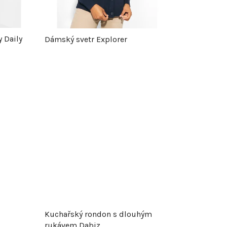
p
r
 Daily
Dámský svetr Explorer
o
d
u
k
t
ů
Kuchařský rondon s dlouhým
rukávem Dabiz