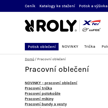
Přejít
Ceník
Katalogy ke stažení
Potisk a výšivka
na
obsah
NOVINKY
Trička
Pol
Potisk oblečení
Domů
/
Pracovní oblečení
Pracovní oblečení
NOVINKY - pracovní oblečení
Pracovní trička
Pracovní polokošile
Pracovní mikiny
Pracovní bundy a vesty