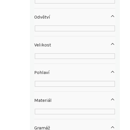
n
n
Odvětví
í
p
Velikost
a
n
Pohlaví
e
l
Materiál
Gramáž