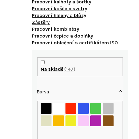
Pracovní kalhoty a šortky
Pracovní košile a svetry
Pracovní haleny a blůzy
Zástěry
Pracovní kombinézy
Pracovní čepice a doplňky
Pracovní oblečení s certifikátem ISO
P
o
Na skladě
147
s
Barva
t
r
i
a