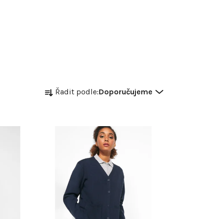
Ř
Řadit podle:
Doporučujeme
a
z
e
n
í