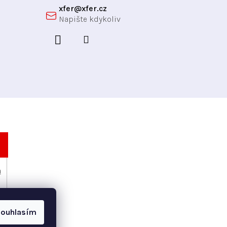
xfer
@
xfer.cz
h
ouhlasím