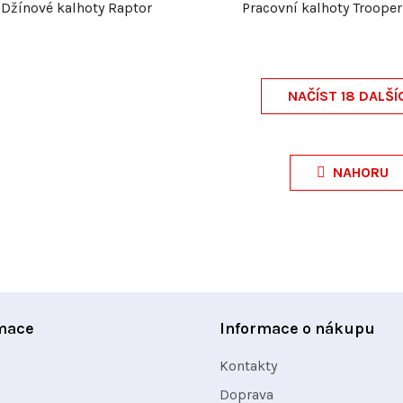
Džínové kalhoty Raptor
Pracovní kalhoty Trooper
NAČÍST 18 DALŠÍ
O
v
NAHORU
l
á
d
a
c
í
mace
Informace o nákupu
p
Kontakty
r
v
Doprava