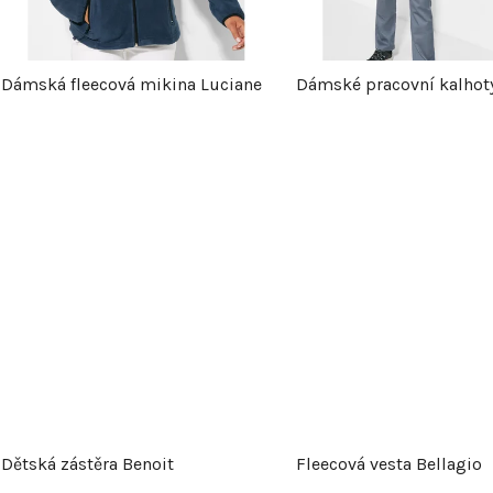
p
Dámská fleecová mikina Luciane
Dámské pracovní kalhoty
r
o
d
u
k
t
ů
Dětská zástěra Benoit
Fleecová vesta Bellagio