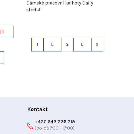
Dámské pracovní kalhoty Daily
stretch
CH
1
3
9
S
t
r
á
n
k
o
v
á
Kontakt
n
í
+420 543 235 219